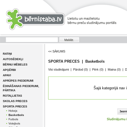
<< SĀKUMS
RATIŅI
AUTOSĒDEKĻI
SPORTA PRECES | Basketbols
BĒRNU MĒBELES
Visi sludinājumi
|
Pārdod
(0)
|
Pērk
(0)
|
Maina
(0)
|
D
APĢĒRBI
APAVI
APRŪPES PIEDERUMI
ĒDINĀŠANAS PIEDERUMI,
Šajā kategorijā nav 
PĀRTIKA
ROTAĻLIETAS
SKOLAS PRECES
SPORTA PRECES
Hokejs
Basketbols
Futbols
Volejbols