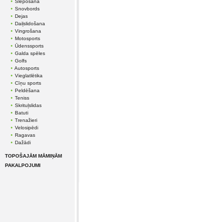
Slēpošana
Snovbords
Dejas
Daiļslidošana
Vingrošana
Motosports
Ūdenssports
Galda spēles
Golfs
Autosports
Vieglatlētika
Cīņu sports
Peldēšana
Teniss
Skrituļslidas
Batuti
Trenažieri
Velosipēdi
Ragavas
Dažādi
TOPOŠAJĀM MĀMIŅĀM
PAKALPOJUMI