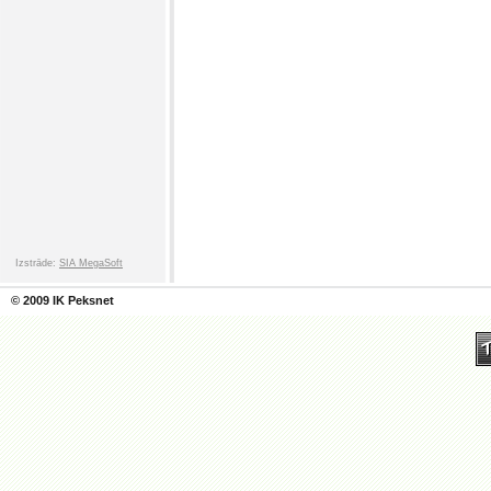
Izstrāde:
SIA MegaSoft
© 2009 IK Peksnet