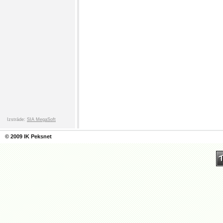
Izstrāde:
SIA MegaSoft
© 2009 IK Peksnet