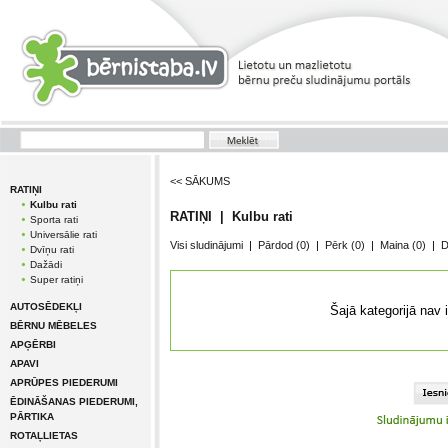
<< SĀKUMS
RATIŅI
Kulbu rati
RATIŅI | Kulbu rati
Sporta rati
Universālie rati
Visi sludinājumi
|
Pārdod
(0)
|
Pērk
(0)
|
Maina
(0)
|
D
Dvīņu rati
Dažādi
Super ratiņi
AUTOSĒDEKĻI
Šajā kategorijā nav 
BĒRNU MĒBELES
APĢĒRBI
APAVI
APRŪPES PIEDERUMI
ĒDINĀŠANAS PIEDERUMI,
PĀRTIKA
ROTAĻLIETAS