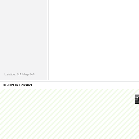
Izstrāde:
SIA MegaSoft
© 2009 IK Peksnet