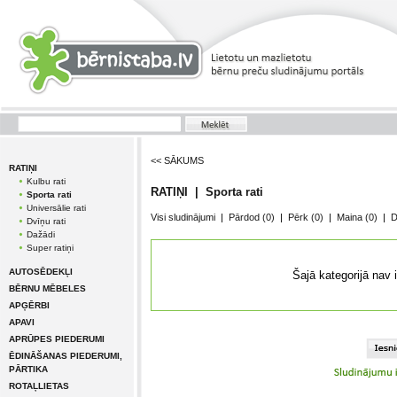
<< SĀKUMS
RATIŅI
Kulbu rati
RATIŅI | Sporta rati
Sporta rati
Universālie rati
Visi sludinājumi
|
Pārdod
(0)
|
Pērk
(0)
|
Maina
(0)
|
D
Dvīņu rati
Dažādi
Super ratiņi
AUTOSĒDEKĻI
Šajā kategorijā nav 
BĒRNU MĒBELES
APĢĒRBI
APAVI
APRŪPES PIEDERUMI
ĒDINĀŠANAS PIEDERUMI,
PĀRTIKA
ROTAĻLIETAS