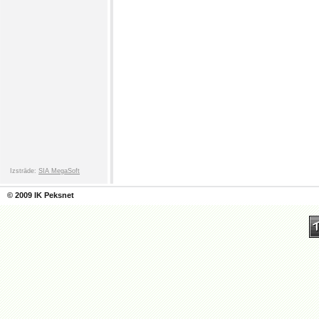
Izstrāde:
SIA MegaSoft
© 2009 IK Peksnet