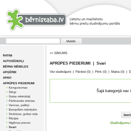
<< SĀKUMS
RATIŅI
AUTOSĒDEKĻI
APRŪPES PIEDERUMI | Svari
BĒRNU MĒBELES
Visi sludinājumi
|
Pārdod
(0)
|
Pērk
(0)
|
Maina
(0)
|
D
APĢĒRBI
APAVI
APRŪPES PIEDERUMI
Ķengursomas
Šajā kategorijā nav 
Slingi
Gaisa mitrinātāji
Pārtinamās virsmas
Vannas, palikņi
Barojošām māmiņām
Sedziņas, gultas veļa
Rācijas
Higiēnas preces
Svari