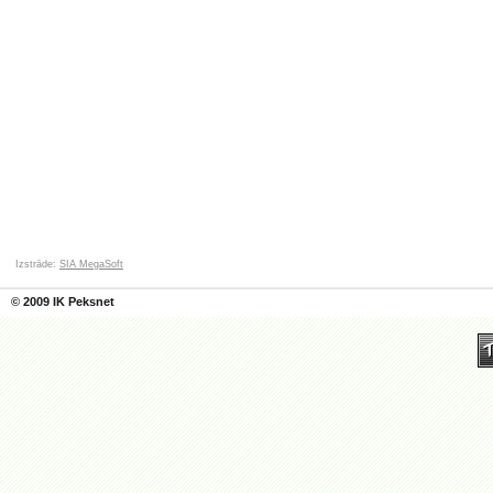
Izstrāde:
SIA MegaSoft
© 2009 IK Peksnet