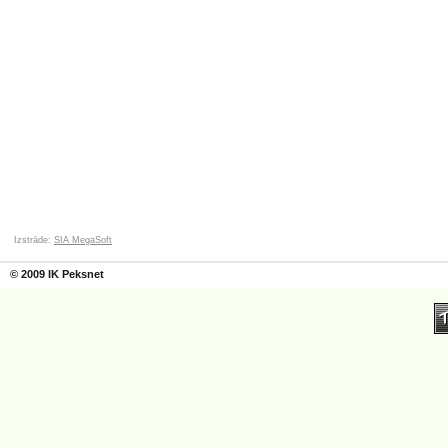
Izstrāde:
SIA MegaSoft
© 2009 IK Peksnet