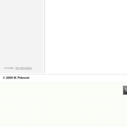
Izstrāde:
SIA MegaSoft
© 2009 IK Peksnet