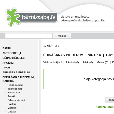
<< SĀKUMS
RATIŅI
AUTOSĒDEKĻI
ĒDINĀŠANAS PIEDERUMI, PĀRTIKA | Pārti
BĒRNU MĒBELES
Visi sludinājumi
|
Pārdod
(0)
|
Pērk
(0)
|
Maina
(0)
|
D
APĢĒRBI
APAVI
APRŪPES PIEDERUMI
ĒDINĀŠANAS PIEDERUMI,
Šajā kategorijā nav 
PĀRTIKA
Piena pumpji
Termosomas
Sterilizatori
Trauki
Ēdiena sildītāji
Pārtika
Vitamīni
Dažādi