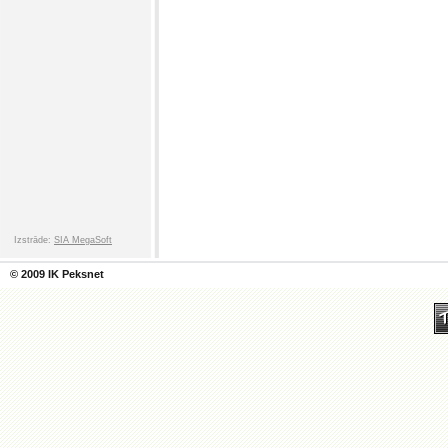
Izstrāde:
SIA MegaSoft
© 2009 IK Peksnet