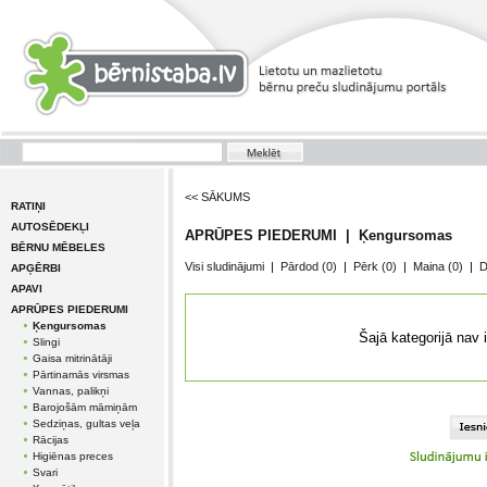
<< SĀKUMS
RATIŅI
AUTOSĒDEKĻI
APRŪPES PIEDERUMI | Ķengursomas
BĒRNU MĒBELES
Visi sludinājumi
|
Pārdod
(0)
|
Pērk
(0)
|
Maina
(0)
|
D
APĢĒRBI
APAVI
APRŪPES PIEDERUMI
Ķengursomas
Šajā kategorijā nav 
Slingi
Gaisa mitrinātāji
Pārtinamās virsmas
Vannas, palikņi
Barojošām māmiņām
Sedziņas, gultas veļa
Rācijas
Higiēnas preces
Svari