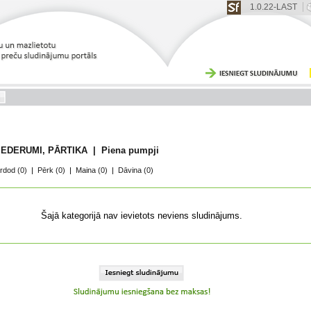
1.0.22-LAST
EDERUMI, PĀRTIKA | Piena pumpji
rdod
(0)
|
Pērk
(0)
|
Maina
(0)
|
Dāvina
(0)
Šajā kategorijā nav ievietots neviens sludinājums.