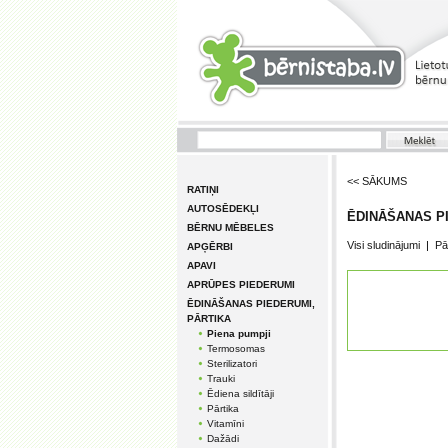
<< SĀKUMS
RATIŅI
AUTOSĒDEKĻI
ĒDINĀŠANAS PI
BĒRNU MĒBELES
Visi sludinājumi
|
Pā
APĢĒRBI
APAVI
APRŪPES PIEDERUMI
ĒDINĀŠANAS PIEDERUMI,
PĀRTIKA
Piena pumpji
Termosomas
Sterilizatori
Trauki
Ēdiena sildītāji
Pārtika
Vitamīni
Dažādi