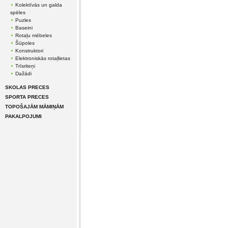
Kolektīvās un galda
spēles
Puzles
Baseini
Rotaļu mēbeles
Šūpoles
Konstruktori
Elektroniskās rotaļlietas
Trīsriteņi
Dažādi
SKOLAS PRECES
SPORTA PRECES
TOPOŠAJĀM MĀMIŅĀM
PAKALPOJUMI