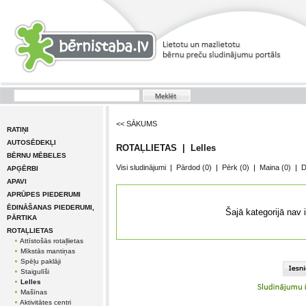
<< SĀKUMS
RATIŅI
AUTOSĒDEKĻI
ROTAĻLIETAS | Lelles
BĒRNU MĒBELES
Visi sludinājumi
|
Pārdod
(0)
|
Pērk
(0)
|
Maina
(0)
|
D
APĢĒRBI
APAVI
APRŪPES PIEDERUMI
ĒDINĀŠANAS PIEDERUMI,
Šajā kategorijā nav 
PĀRTIKA
ROTAĻLIETAS
Attīstošās rotaļlietas
Mīkstās mantiņas
Spēļu paklāji
Staigulīši
Lelles
Mašīnas
Aktivitātes centri