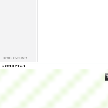
Izstrāde:
SIA MegaSoft
© 2009 IK Peksnet