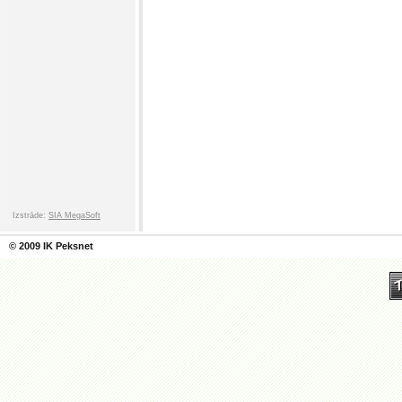
Izstrāde:
SIA MegaSoft
© 2009 IK Peksnet