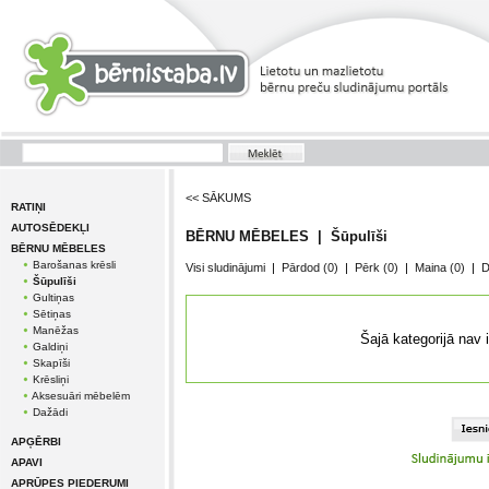
<< SĀKUMS
RATIŅI
AUTOSĒDEKĻI
BĒRNU MĒBELES | Šūpulīši
BĒRNU MĒBELES
Barošanas krēsli
Visi sludinājumi
|
Pārdod
(0)
|
Pērk
(0)
|
Maina
(0)
|
D
Šūpulīši
Gultiņas
Sētiņas
Manēžas
Šajā kategorijā nav 
Galdiņi
Skapīši
Krēsliņi
Aksesuāri mēbelēm
Dažādi
APĢĒRBI
APAVI
APRŪPES PIEDERUMI