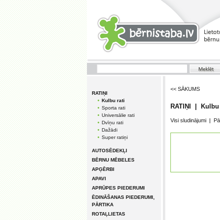
<< SĀKUMS
RATIŅI
Kulbu rati
RATIŅI | Kulbu 
Sporta rati
Universālie rati
Visi sludinājumi
|
Pā
Dvīņu rati
Dažādi
Super ratiņi
AUTOSĒDEKĻI
BĒRNU MĒBELES
APĢĒRBI
APAVI
APRŪPES PIEDERUMI
ĒDINĀŠANAS PIEDERUMI,
PĀRTIKA
ROTAĻLIETAS