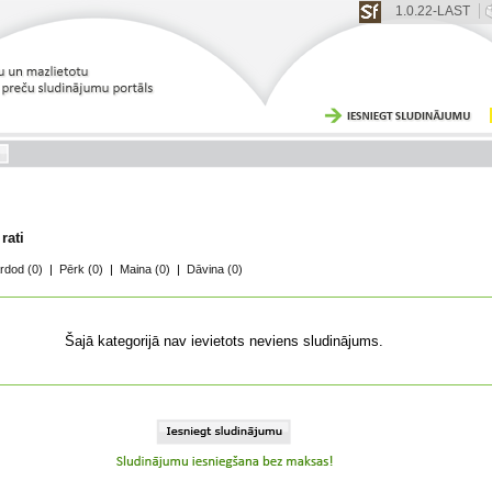
1.0.22-LAST
rati
rdod
(0)
|
Pērk
(0)
|
Maina
(0)
|
Dāvina
(0)
Šajā kategorijā nav ievietots neviens sludinājums.