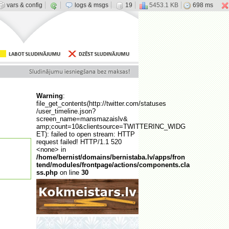
vars & config
logs & msgs
19
5453.1 KB
698 ms
Warning
:
file_get_contents(http://twitter.com/statuses
/user_timeline.json?
screen_name=mansmazaislv&
amp;count=10&clientsource=TWITTERINC_WIDG
ET): failed to open stream: HTTP
request failed! HTTP/1.1 520
<none> in
/home/bernist/domains/bernistaba.lv/apps/fron
tend/modules/frontpage/actions/components.cla
ss.php
on line
30