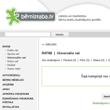
<< SĀKUMS
RATIŅI
Kulbu rati
RATIŅI | Universālie rati
Sporta rati
Universālie rati
Visi sludinājumi
|
Pārdod
(0)
|
Pērk
(0)
|
Maina
(0)
|
D
Dvīņu rati
Dažādi
Super ratiņi
AUTOSĒDEKĻI
Šajā kategorijā nav 
BĒRNU MĒBELES
APĢĒRBI
APAVI
APRŪPES PIEDERUMI
ĒDINĀŠANAS PIEDERUMI,
PĀRTIKA
ROTAĻLIETAS