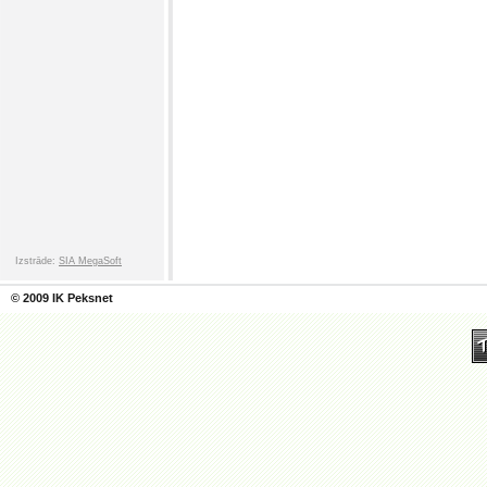
Izstrāde:
SIA MegaSoft
© 2009 IK Peksnet