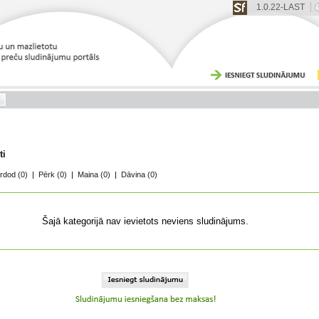
1.0.22-LAST
ti
rdod
(0)
|
Pērk
(0)
|
Maina
(0)
|
Dāvina
(0)
Šajā kategorijā nav ievietots neviens sludinājums.