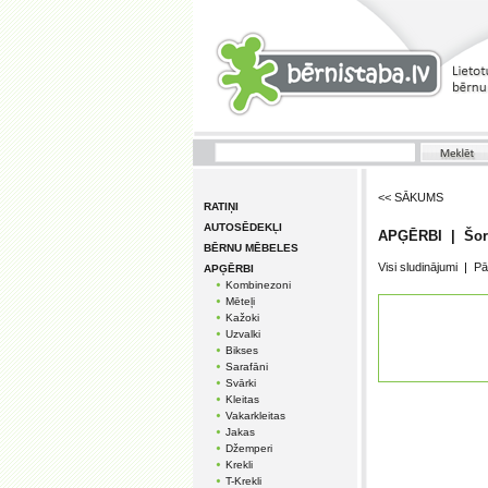
<< SĀKUMS
RATIŅI
AUTOSĒDEKĻI
APĢĒRBI | Šor
BĒRNU MĒBELES
Visi sludinājumi
|
Pā
APĢĒRBI
Kombinezoni
Mēteļi
Kažoki
Uzvalki
Bikses
Sarafāni
Svārki
Kleitas
Vakarkleitas
Jakas
Džemperi
Krekli
T-Krekli