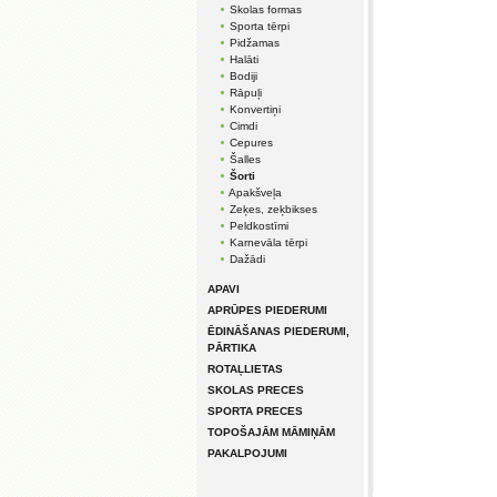
Skolas formas
Sporta tērpi
Pidžamas
Halāti
Bodiji
Rāpuļi
Konvertiņi
Cimdi
Cepures
Šalles
Šorti
Apakšveļa
Zeķes, zeķbikses
Peldkostīmi
Karnevāla tērpi
Dažādi
APAVI
APRŪPES PIEDERUMI
ĒDINĀŠANAS PIEDERUMI,
PĀRTIKA
ROTAĻLIETAS
SKOLAS PRECES
SPORTA PRECES
TOPOŠAJĀM MĀMIŅĀM
PAKALPOJUMI