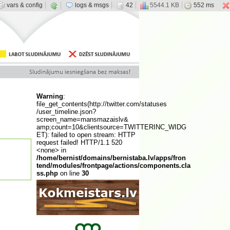
vars & config
logs & msgs
42
5544.1 KB
552 ms
Warning
:
file_get_contents(http://twitter.com/statuses
/user_timeline.json?
screen_name=mansmazaislv&
amp;count=10&clientsource=TWITTERINC_WIDG
ET): failed to open stream: HTTP
request failed! HTTP/1.1 520
<none> in
/home/bernist/domains/bernistaba.lv/apps/fron
tend/modules/frontpage/actions/components.cla
ss.php
on line
30