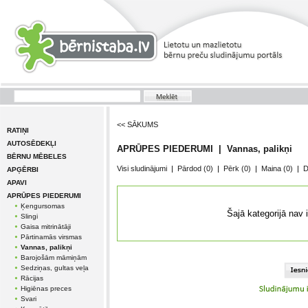
<< SĀKUMS
RATIŅI
AUTOSĒDEKĻI
APRŪPES PIEDERUMI | Vannas, palikņi
BĒRNU MĒBELES
Visi sludinājumi
|
Pārdod
(0)
|
Pērk
(0)
|
Maina
(0)
|
D
APĢĒRBI
APAVI
APRŪPES PIEDERUMI
Ķengursomas
Šajā kategorijā nav 
Slingi
Gaisa mitrinātāji
Pārtinamās virsmas
Vannas, palikņi
Barojošām māmiņām
Sedziņas, gultas veļa
Rācijas
Higiēnas preces
Svari