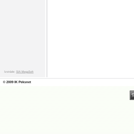
Izstrāde:
SIA MegaSoft
© 2009 IK Peksnet