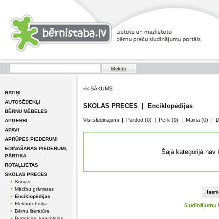
<< SĀKUMS
RATIŅI
AUTOSĒDEKĻI
SKOLAS PRECES | Enciklopēdijas
BĒRNU MĒBELES
Visi sludinājumi
|
Pārdod
(0)
|
Pērk
(0)
|
Maina
(0)
|
D
APĢĒRBI
APAVI
APRŪPES PIEDERUMI
ĒDINĀŠANAS PIEDERUMI,
Šajā kategorijā nav 
PĀRTIKA
ROTAĻLIETAS
SKOLAS PRECES
Somas
Mācību grāmatas
Enciklopēdijas
Elektrotehnika
Bērnu literatūra
Burtnīcas, kancelejas