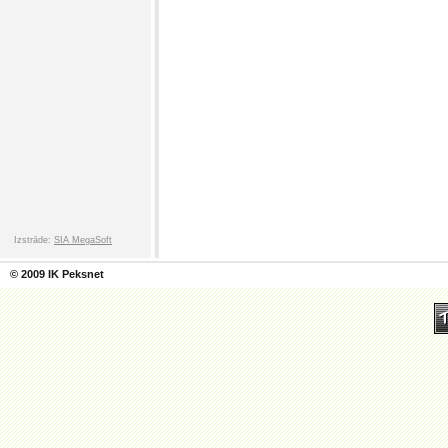
Izstrāde:
SIA MegaSoft
© 2009 IK Peksnet