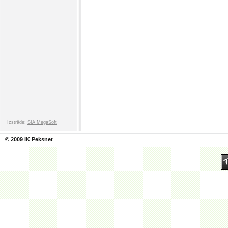
Izstrāde:
SIA MegaSoft
© 2009 IK Peksnet