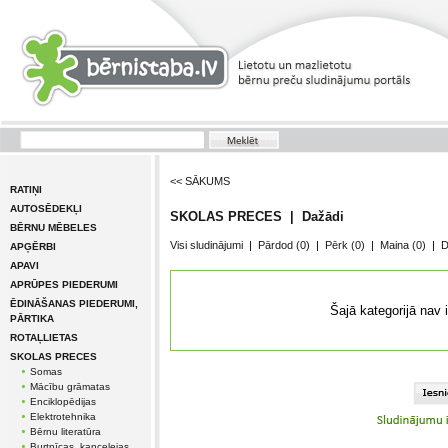
<< SĀKUMS
RATIŅI
AUTOSĒDEKĻI
SKOLAS PRECES | Dažādi
BĒRNU MĒBELES
Visi sludinājumi
|
Pārdod
(0)
|
Pērk
(0)
|
Maina
(0)
|
D
APĢĒRBI
APAVI
APRŪPES PIEDERUMI
ĒDINĀŠANAS PIEDERUMI,
Šajā kategorijā nav 
PĀRTIKA
ROTAĻLIETAS
SKOLAS PRECES
Somas
Mācību grāmatas
Enciklopēdijas
Elektrotehnika
Bērnu literatūra
Burtnīcas, kancelejas