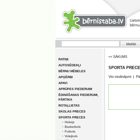
<< SĀKUMS
RATIŅI
AUTOSĒDEKĻI
SPORTA PRECES 
BĒRNU MĒBELES
Visi sludinājumi
|
Pā
APĢĒRBI
APAVI
APRŪPES PIEDERUMI
ĒDINĀŠANAS PIEDERUMI,
PĀRTIKA
ROTAĻLIETAS
SKOLAS PRECES
SPORTA PRECES
Hokejs
Basketbols
Futbols
Volejbols