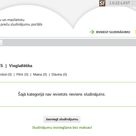
1.0.22-LAST
| Vieglatlētika
rdod
(0)
|
Pērk
(0)
|
Maina
(0)
|
Dāvina
(0)
Šajā kategorijā nav ievietots neviens sludinājums.