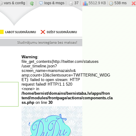
vars & config
logs & msgs
37
5512.9 KB
538 ms
Warning
:
file_get_contents(http://twitter.com/statuses
/user_timeline.json?
screen_name=mansmazaislv&
amp;count=10&clientsource=TWITTERINC_WIDG
ET): failed to open stream: HTTP
request failed! HTTP/1.1 520
<none> in
/home/bernist/domains/bernistaba.lv/apps/fron
tend/modules/frontpage/actions/components.cla
ss.php
on line
30