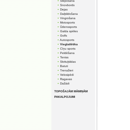
Slēpošana
Snovbords
Dejas
Daiļslidošana
Vingrošana
Motosports
Ūdenssports
Galda spēles
Golfs
Autosports
Vieglatlētika
Cīņu sports
Peldēšana
Teniss
Skrituļslidas
Batuti
Trenažieri
Velosipēdi
Ragavas
Dažādi
TOPOŠAJĀM MĀMIŅĀM
PAKALPOJUMI