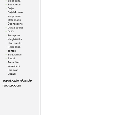
Slēpošana
Snovbords
Dejas
Daiļslidošana
Vingrošana
Motosports
Ūdenssports
Galda spēles
Golfs
Autosports
Vieglatlētika
Cīņu sports
Peldēšana
Teniss
Skrituļslidas
Batuti
Trenažieri
Velosipēdi
Ragavas
Dažādi
TOPOŠAJĀM MĀMIŅĀM
PAKALPOJUMI