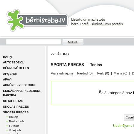
<< SĀKUMS
RATIŅI
AUTOSĒDEKĻI
SPORTA PRECES | Teniss
BĒRNU MĒBELES
Visi sludinājumi
|
Pārdod
(0)
|
Pērk
(0)
|
Maina
(0)
|
D
APĢĒRBI
APAVI
APRŪPES PIEDERUMI
ĒDINĀŠANAS PIEDERUMI,
Šajā kategorijā nav 
PĀRTIKA
ROTAĻLIETAS
SKOLAS PRECES
SPORTA PRECES
Hokejs
Basketbols
Futbols
Volejbols