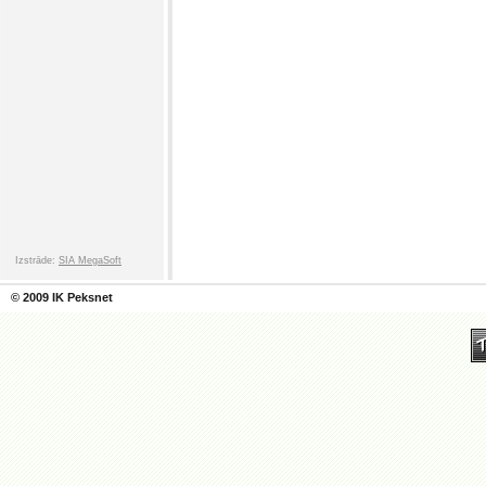
Izstrāde:
SIA MegaSoft
© 2009 IK Peksnet