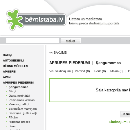
<< SĀKUMS
RATIŅI
AUTOSĒDEKĻI
APRŪPES PIEDERUMI | Ķengursomas
BĒRNU MĒBELES
Visi sludinājumi
|
Pārdod
(0)
|
Pērk
(0)
|
Maina
(0)
|
D
APĢĒRBI
APAVI
APRŪPES PIEDERUMI
Ķengursomas
Šajā kategorijā nav 
Slingi
Gaisa mitrinātāji
Pārtinamās virsmas
Vannas, palikņi
Barojošām māmiņām
Sedziņas, gultas veļa
Rācijas
Higiēnas preces
Svari