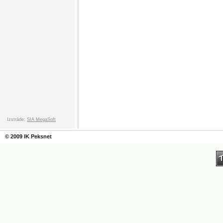
Izstrāde:
SIA MegaSoft
© 2009 IK Peksnet