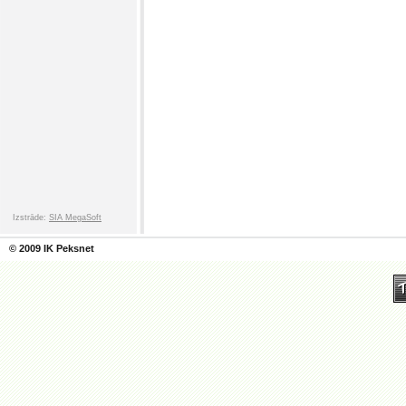
Izstrāde:
SIA MegaSoft
© 2009 IK Peksnet