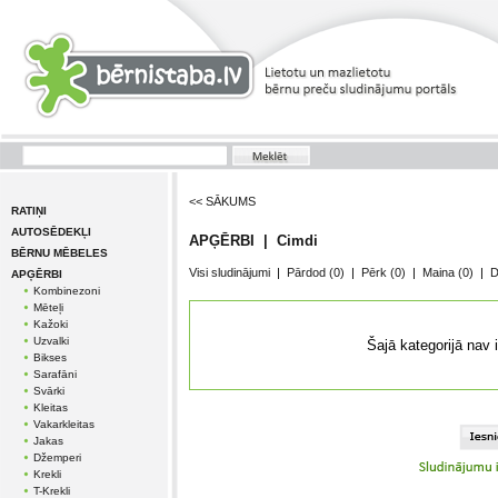
<< SĀKUMS
RATIŅI
AUTOSĒDEKĻI
APĢĒRBI | Cimdi
BĒRNU MĒBELES
Visi sludinājumi
|
Pārdod
(0)
|
Pērk
(0)
|
Maina
(0)
|
D
APĢĒRBI
Kombinezoni
Mēteļi
Kažoki
Uzvalki
Šajā kategorijā nav 
Bikses
Sarafāni
Svārki
Kleitas
Vakarkleitas
Jakas
Džemperi
Krekli
T-Krekli