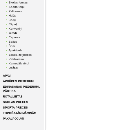
Skolas formas
Sporta tērpi
Pidžamas
Halāti
Bodiji
Rāpuļi
Konvertiņi
Cimdi
Cepures
Šalles
Šorti
Apakšveļa
Zeķes, zeķbikses
Peldkostīmi
Karnevāla tērpi
Dažādi
APAVI
APRŪPES PIEDERUMI
ĒDINĀŠANAS PIEDERUMI,
PĀRTIKA
ROTAĻLIETAS
SKOLAS PRECES
SPORTA PRECES
TOPOŠAJĀM MĀMIŅĀM
PAKALPOJUMI