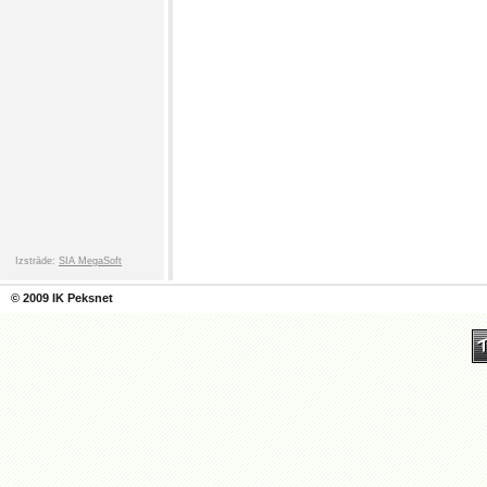
Izstrāde:
SIA MegaSoft
© 2009 IK Peksnet