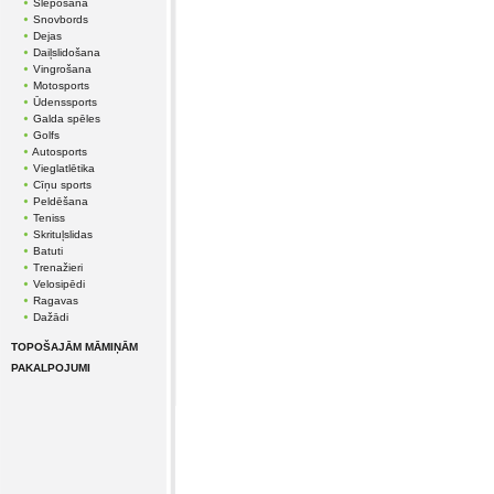
Slēpošana
Snovbords
Dejas
Daiļslidošana
Vingrošana
Motosports
Ūdenssports
Galda spēles
Golfs
Autosports
Vieglatlētika
Cīņu sports
Peldēšana
Teniss
Skrituļslidas
Batuti
Trenažieri
Velosipēdi
Ragavas
Dažādi
TOPOŠAJĀM MĀMIŅĀM
PAKALPOJUMI