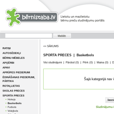
<< SĀKUMS
RATIŅI
AUTOSĒDEKĻI
SPORTA PRECES | Basketbols
BĒRNU MĒBELES
Visi sludinājumi
|
Pārdod
(0)
|
Pērk
(0)
|
Maina
(0)
|
D
APĢĒRBI
APAVI
APRŪPES PIEDERUMI
ĒDINĀŠANAS PIEDERUMI,
Šajā kategorijā nav 
PĀRTIKA
ROTAĻLIETAS
SKOLAS PRECES
SPORTA PRECES
Hokejs
Basketbols
Futbols
Volejbols